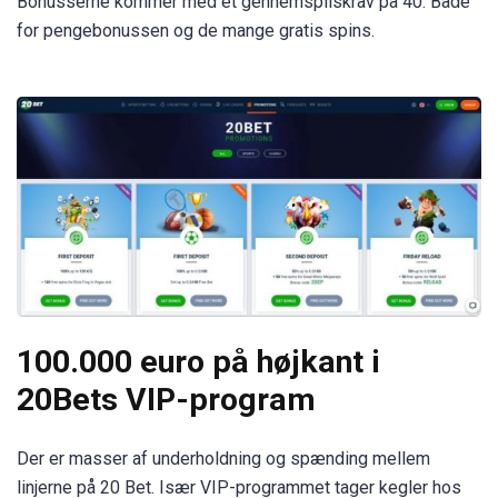
Bonusserne kommer med et gennemspilskrav på 40. Både
for pengebonussen og de mange gratis spins.
100.000 euro på højkant i
20Bets VIP-program
Der er masser af underholdning og spænding mellem
linjerne på 20 Bet. Især VIP-programmet tager kegler hos