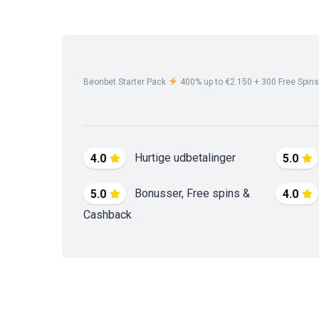
Beonbet Starter Pack
400% up to €2.150 + 300 Free Spins
Hurtige udbetalinger
4.0
5.0
Bonusser, Free spins &
5.0
4.0
Cashback