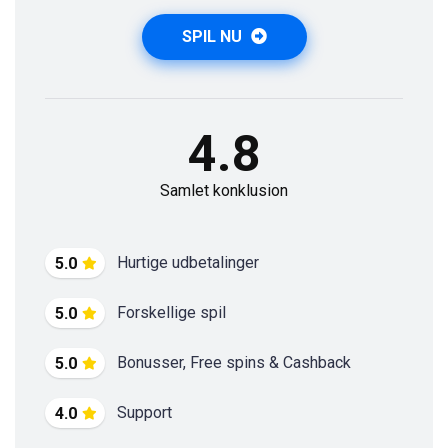
SPIL NU
4.8
Samlet konklusion
Hurtige udbetalinger
5.0
Forskellige spil
5.0
Bonusser, Free spins & Cashback
5.0
Support
4.0